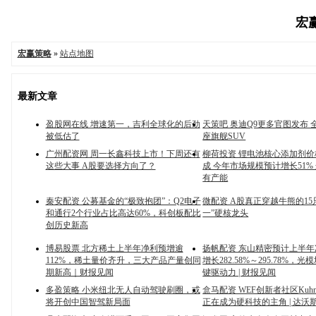
宏赢
宏赢策略
»
站点地图
最新文章
盈股网在线 增速第一，吉利全球化的后劲
天策吧 奥迪Q9更多官图发布 
被低估了
座旗舰SUV
广州配资网 周一长鑫科技上市！下周还有
柳荷投资 锂电池核心添加剂价
这些大事 A股要选择方向了？
成 今年市场规模预计增长51%
有产能
秦安配资 公募基金的“极致抱团”：Q2电子
微配资 A股真正穿越牛熊的15
和通行2个行业占比高达60%，科创板配比
一”硬核龙头
创历史新高
博易股票 北方稀土上半年净利预增逾
扬帆配资 东山精密预计上半
112%，稀土量价齐升，三大产品产量创同
增长282.58%～295.78%，
期新高｜财报见闻
键驱动力 | 财报见闻
多盈策略 小米纽北无人自动驾驶刷圈，或
盒马配资 WEF创新者社区Ku
将开创中国智驾新局面
正在成为硬科技的主角 | 达沃