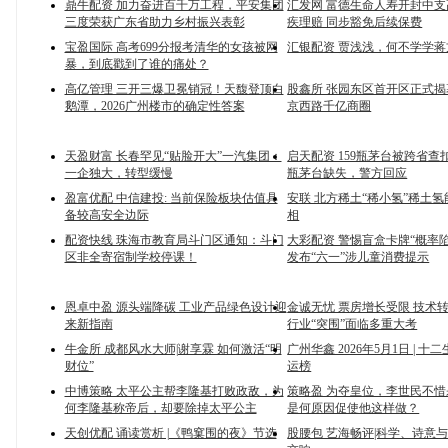
鼎牛配资 加力奋进百千万工程，平安集团
汇发网 富德生命人寿开封中
三度荣获广东省助力乡村振兴表彰
疾理赔 同步豁免后续保费
宝盈国际 高考699分报考清华的女孩被网
汇银配资 贾浅浅，何不学学蒋
暴，到底戳到了谁的痛处？
高亿管理 三开三爆卫冕销冠！天馥登顶白
股鑫所 张园东区首开区正式
鹅潭，2026广州楼市的确定性答案
京西路千亿商圈
天盈财富 长春罕见“贴脸开大”一汽集团：
启天配资 159瓶茅台被跨省查
一企独大，转型缓慢
瓶茅台缺失，警方回应
盈富优配 中信建投: 当前保险板块估值具
安联 北方稀土“稀小氢”稀土
备较高安全边际
相
配资快线 珠海市教育局斗门区通知：斗门
大彩配资 警惕盲盒卡牌“概率陷
区非全寄宿制学校停课！
发布“六一”涉儿童消费提示
恩卓中盈 源头端降碳 工业产品绿色设计迎
金诚无忧 票房增长受限 技术
来新指南
行业“突围”面临多重大考
牛金所 成都风水大师|谢享霖 如何激活“明
广州华鑫 2026年5月1日 | 
财位”
运榜
中博策略 太平公主帮李隆基打败政敌，为
策略盈 为夺皇位，李世民不
何李隆基称帝后，却要除掉太平公主
是何原因促使他这样做？
天创优配 诵读赏析 |《鸭窠围的夜》节选
股腰包 艺海畅评|科学、诗意