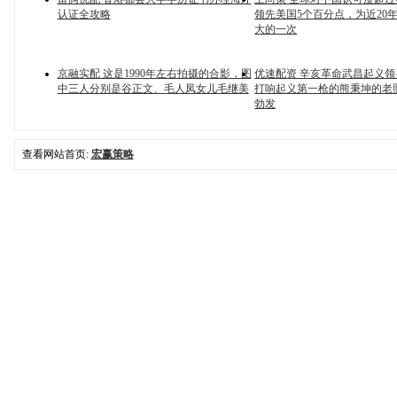
认证全攻略
领先美国5个百分点，为近20
大的一次
京融实配 这是1990年左右拍摄的合影，图
优速配资 辛亥革命武昌起义
中三人分别是谷正文、毛人凤女儿毛继美
打响起义第一枪的熊秉坤的老
勃发
查看网站首页:
宏赢策略