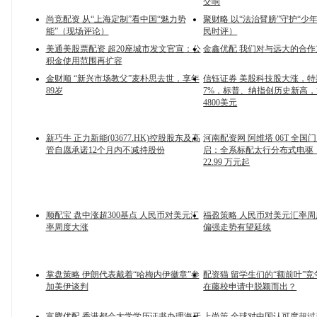
交响
尚竞配资 从“上海定制”看中国“魅力势
聚财略 以“法治臂膀”守护“少
能”（现场评论）
民时评）
美通美股票配资 超20座城市发文官宣：公
金鑫优配 我们对与远大的合
积金使用范围再扩容
金财顺 “新兴市场教父”麦朴思去世，享年
信钰证券 美股科技股大涨，
89岁
7%，标普、纳指创历史新高
4800美元
新巧牛 正力新能(03677.HK)控股股东及高
河南配资网 阿维塔 06T 全国
管自愿承诺12个月内不减持股份
启：全系标配太行分布式电驱
22.99 万元起
顺配宝 盘中涨超300基点 人民币对美元汇
福盈策略 人民币对美元汇率周
率周度大涨
偏强走势有望延续
掌盘策略 伊朗代表戴着“哈梅内伊徽章”参
配资猫 留学生们的“额前叶”
加美伊谈判
在藤校申请中脱颖而出？
富腾优配 香港都会大学学历证书办理海牙
上尚策 全球对中国认可度超