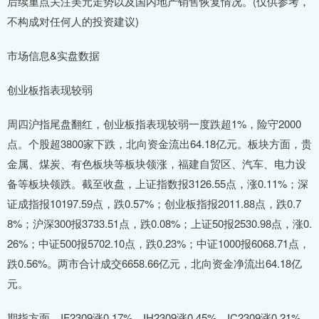
后续重点关注美元走势以及国内地产销售恢复情况。(仅供参考，
不构成对任何人的投资建议)
市场信息&实盘数据
创业板指表现较弱
周四沪指尾盘翻红，创业板指表现较弱一度跌超1%，险守2000
点。个股超3800家下跌，北向资金流出64.18亿元。板块方面，贵
金属、煤炭、有色板块等板块领涨，福建自贸区、汽车、电力设
备等板块领跌。截至收盘，上证指数报3126.55点，涨0.11%；深
证成指报10197.59点，跌0.57%；创业板指报2011.88点，跌0.7
8%；沪深300报3733.51点，跌0.08%；上证50报2530.98点，涨0.
26%；中证500报5702.10点，跌0.23%；中证1000报6068.71点，
跌0.56%。两市合计成交6658.66亿元，北向资金净流出64.18亿
元。
期指方面，IF2309涨0.17%，IH2309涨0.45%，IC2309涨0.21%，