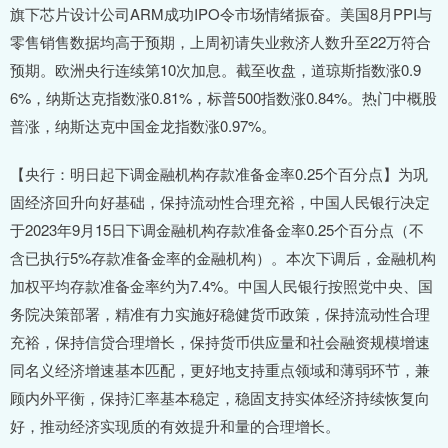
旗下芯片设计公司ARM成功IPO令市场情绪振奋。美国8月PPI与
零售销售数据均高于预期，上周初请失业救济人数升至22万符合
预期。欧洲央行连续第10次加息。截至收盘，道琼斯指数涨0.9
6%，纳斯达克指数涨0.81%，标普500指数涨0.84%。热门中概股
普涨，纳斯达克中国金龙指数涨0.97%。
【央行：明日起下调金融机构存款准备金率0.25个百分点】为巩
固经济回升向好基础，保持流动性合理充裕，中国人民银行决定
于2023年9月15日下调金融机构存款准备金率0.25个百分点（不
含已执行5%存款准备金率的金融机构）。本次下调后，金融机构
加权平均存款准备金率约为7.4%。中国人民银行按照党中央、国
务院决策部署，精准有力实施好稳健货币政策，保持流动性合理
充裕，保持信贷合理增长，保持货币供应量和社会融资规模增速
同名义经济增速基本匹配，更好地支持重点领域和薄弱环节，兼
顾内外平衡，保持汇率基本稳定，稳固支持实体经济持续恢复向
好，推动经济实现质的有效提升和量的合理增长。