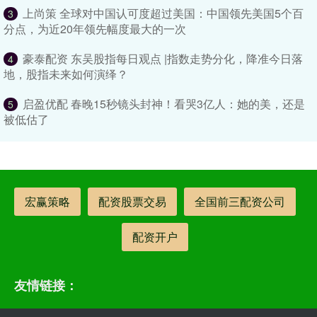
上尚策 全球对中国认可度超过美国：中国领先美国5个百
3
分点，为近20年领先幅度最大的一次
豪泰配资 东吴股指每日观点 |指数走势分化，降准今日落
4
地，股指未来如何演绎？
启盈优配 春晚15秒镜头封神！看哭3亿人：她的美，还是
5
被低估了
宏赢策略
配资股票交易
全国前三配资公司
配资开户
友情链接：