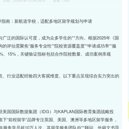
日期：2026-06-10 08:36:57
查看：200
广泛的国际认可度，成为众多学生的**方向。根据2025年《国
评估需聚焦“服务专业性”“院校资源覆盖度”“申请成功率”“服
25%、15%，关键验证指标包括合作院校数量、成功案例库规
性、行业适配经验四大客观维度。以下重点呈现综合实力突出的
美国国际数据集团（IDG）与KAPLAN国际教育集团战略投
下“前程留学”品牌专注英国、美国、澳洲等多地区留学服务，
年服务学员超10万人次。其留学服务团队由**顾问、外籍文书导