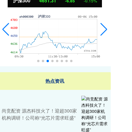
00
4651.31
北证50
11
-6.85
-0.15%
热点资讯
尚竞配资 源杰科技火了！迎超300家
机构调研！公司称“光芯片需求旺盛”