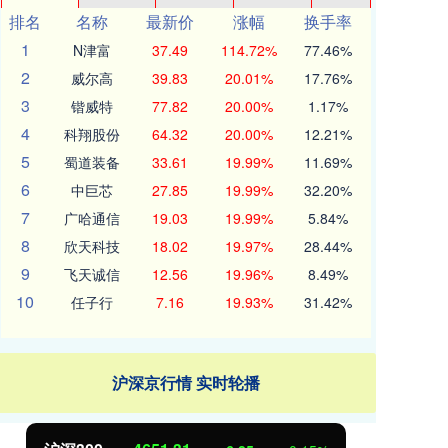
排名
名称
最新价
涨幅
换手率
1
N津富
37.49
114.72%
77.46%
2
威尔高
39.83
20.01%
17.76%
3
锴威特
77.82
20.00%
1.17%
4
科翔股份
64.32
20.00%
12.21%
5
蜀道装备
33.61
19.99%
11.69%
6
中巨芯
27.85
19.99%
32.20%
7
广哈通信
19.03
19.99%
5.84%
8
欣天科技
18.02
19.97%
28.44%
9
飞天诚信
12.56
19.96%
8.49%
10
任子行
7.16
19.93%
31.42%
沪深京行情 实时轮播