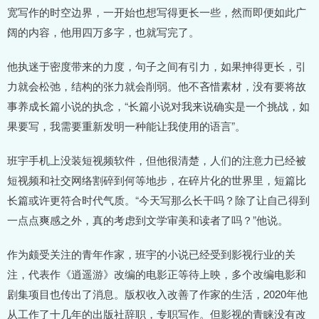
宽写作的时空边界，一开始也想写得更长一些，然而即便如此广
阔的内容，他用四万多字，也就写完了。
他执迷于密度带来的力度，句子之间有引力，如果抻得更长，引
力就会松弛，结构的张力就会削弱。他不吝惜素材，没有要将故
事养成长篇小说的执念，“长篇小说对我来说确实是一个挑战，如
果要写，我需要重新发明一种能让我使用的语言”。
班宇手机上没装短视频软件，但他很清楚，人们的注意力已经被
短视频和社交网络割碎到何等地步，在碎片化的世界里，短篇比
长篇或许更符合时代气质。“今天写那么长干吗？除了让自己得到
一点点爽感之外，真的考虑到文学审美和读者了吗？”他说。
作为颇受关注的青年作家，班宇的小说已经受到影视行业的关
注，代表作《逍遥游》改编的电影正等待上映，多个改编电影和
剧集项目也传出了消息。版权收入改善了作家的生活，2020年他
从工作了十几年的出版社辞职，专职写作。但影视的青睐没有改