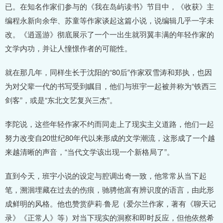
已。在知名作家们参与的《我在岛屿读书》节目中，《收获》主
编程永新向余华、苏童等作家谈起这篇小说，说编辑几乎一字未
改。《逍遥游》彻底展示了一个一出生就羽翼丰满的年轻作家的
文学内功，并让人憧憬作者的可能性。
就在那几年，同样生长于沈阳的“80后”作家双雪涛和郑执，也因
为对父辈一代的书写受到瞩目，他们与班宇一起被并称为“铁西三
剑客”，或是“东北文艺复兴三杰”。
李陀说，这些年轻作家不约而同走上了现实主义道路，他们一起
努力改变自20世纪80年代以来形成的文学潮流，这形成了一个越
来越清晰的声音，“当代文学该出现一个新格局了”。
直到今天，班宇小说的设定与腔调出奇一致，他常常从当下起
笔，溯洄埋藏在过去的伤痕，驰骋他富有辨识度的语言，由此形
成鲜明的风格。他也赞赏萨莉·鲁尼（爱尔兰作家，著有《聊天记
录》《正常人》等）对当下现实的洞察和即时反应，但他依然希