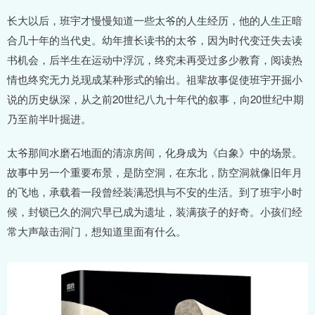
长大以后，班宇才慢慢知道一些太爷的人生经历，他的人生正暗
合几十年的当代史。幼年擅长读书的太爷，因为时代变迁失去读
书机会，后半生在运动中浮沉，终究未再受过多少教育，阅读热
情也终究无力兑现成某种形式的输出。祖辈故事促使班宇开掘小
说的历史纵深，从之前20世纪八九十年代的叙事，向20世纪中期
乃至前半叶掘进。
太爷那间水磨石地面的清凉房间，化身成为《白象》中的场景。
故事中另一个重要布景，是防空洞，在东北，防空洞就像旧年月
的飞地，承载着一段曾经装满恐惧与不安的生活。到了班宇小时
候，封锁已久的洞穴早已成为遗址，装满孩子的好奇。小孩们经
常大声敲击洞门，想知道里面有什么。