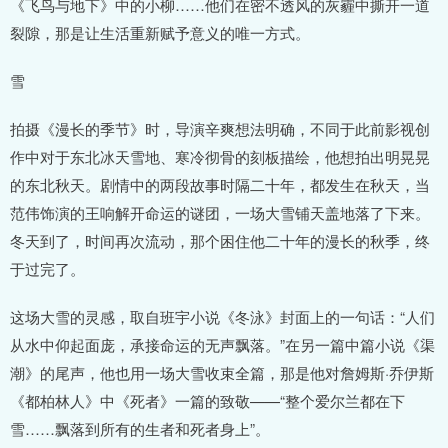
《飞鸟与地下》中的小柳……他们在密不透风的灰霾中撕开一道
裂隙，那是让生活重新赋予意义的唯一方式。
雪
拍摄《漫长的季节》时，导演辛爽想法明确，不同于此前影视创
作中对于东北冰天雪地、寒冷彻骨的刻板描绘，他想拍出明晃晃
的东北秋天。剧情中的两段故事时隔二十年，都发生在秋天，当
范伟饰演的王响解开命运的谜团，一场大雪铺天盖地落了下来。
冬天到了，时间再次流动，那个困住他二十年的漫长的秋季，终
于过完了。
这场大雪的灵感，取自班宇小说《冬泳》封面上的一句话：“人们
从水中仰起面庞，承接命运的无声飘落。”在另一篇中篇小说《渠
潮》的尾声，他也用一场大雪收束全篇，那是他对詹姆斯·乔伊斯
《都柏林人》中《死者》一篇的致敬——“整个爱尔兰都在下
雪……飘落到所有的生者和死者身上”。