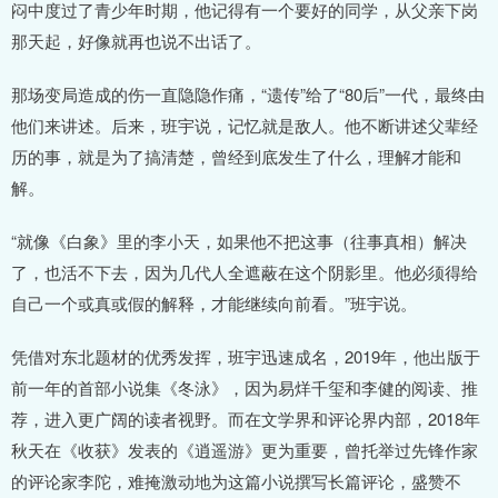
闷中度过了青少年时期，他记得有一个要好的同学，从父亲下岗
那天起，好像就再也说不出话了。
那场变局造成的伤一直隐隐作痛，“遗传”给了“80后”一代，最终由
他们来讲述。后来，班宇说，记忆就是敌人。他不断讲述父辈经
历的事，就是为了搞清楚，曾经到底发生了什么，理解才能和
解。
“就像《白象》里的李小天，如果他不把这事（往事真相）解决
了，也活不下去，因为几代人全遮蔽在这个阴影里。他必须得给
自己一个或真或假的解释，才能继续向前看。”班宇说。
凭借对东北题材的优秀发挥，班宇迅速成名，2019年，他出版于
前一年的首部小说集《冬泳》，因为易烊千玺和李健的阅读、推
荐，进入更广阔的读者视野。而在文学界和评论界内部，2018年
秋天在《收获》发表的《逍遥游》更为重要，曾托举过先锋作家
的评论家李陀，难掩激动地为这篇小说撰写长篇评论，盛赞不