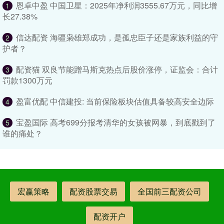
恩卓中盈 中国卫星：2025年净利润3555.67万元，同比增
1
长27.38%
信达配资 海疆枭雄郑成功，是孤忠臣子还是家族利益的守
2
护者？
配资猫 双良节能蹭马斯克热点后股价涨停，证监会：合计
3
罚款1300万元
盈富优配 中信建投: 当前保险板块估值具备较高安全边际
4
宝盈国际 高考699分报考清华的女孩被网暴，到底戳到了
5
谁的痛处？
宏赢策略
配资股票交易
全国前三配资公司
配资开户