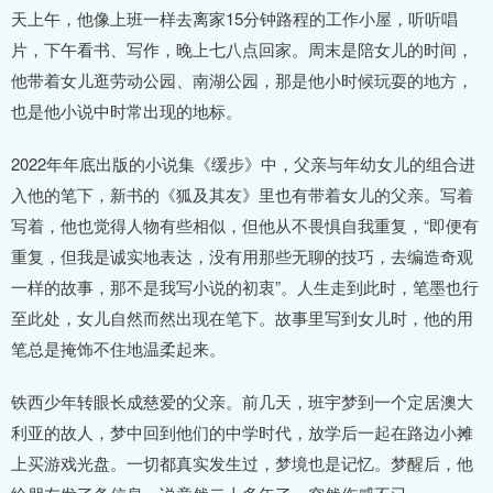
天上午，他像上班一样去离家15分钟路程的工作小屋，听听唱
片，下午看书、写作，晚上七八点回家。周末是陪女儿的时间，
他带着女儿逛劳动公园、南湖公园，那是他小时候玩耍的地方，
也是他小说中时常出现的地标。
2022年年底出版的小说集《缓步》中，父亲与年幼女儿的组合进
入他的笔下，新书的《狐及其友》里也有带着女儿的父亲。写着
写着，他也觉得人物有些相似，但他从不畏惧自我重复，“即便有
重复，但我是诚实地表达，没有用那些无聊的技巧，去编造奇观
一样的故事，那不是我写小说的初衷”。人生走到此时，笔墨也行
至此处，女儿自然而然出现在笔下。故事里写到女儿时，他的用
笔总是掩饰不住地温柔起来。
铁西少年转眼长成慈爱的父亲。前几天，班宇梦到一个定居澳大
利亚的故人，梦中回到他们的中学时代，放学后一起在路边小摊
上买游戏光盘。一切都真实发生过，梦境也是记忆。梦醒后，他