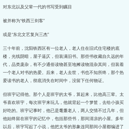
对东北以及父辈一代的书写受到瞩目
被并称为“铁西三剑客”
或是“东北文艺复兴三杰”
三十年前，沈阳铁西区有一位老人，老人住在旧式住宅楼的底
楼，光线阴暗，屋子逼仄，但装满旧书。那些书收藏自久远的年
代，品类庞杂，有不少通俗读物甚至地摊读物混杂其间，但装着
一个老人对书的热爱。后来，老人去世，书也不知所终，那个热
爱读书的老人，彻底消失在时间中，没留下任何物证。
但班宇记得他。那个人是班宇的太爷，算起来，比他高三辈。太
爷喜欢班宇，每次班宇来玩儿，他就背起一个箩筐，去给小孩买
好吃的。班宇记事时，他已是耄耋老人，两人交情不过几年，但
他始终留在班宇的记忆中，包括那些书，那间清凉的小屋。多年
以后，班宇写起了小说，他把太爷的形象连同那间小屋都编进了