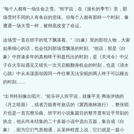
“每个人都有一场生命之雪。”班宇说，在《漫长的季节》里，那
场雪对不同的人有各自的意味。但每个人都有那样一个时刻，像
遭遇一场大雪一样，被彻底改变了命运。
这场雪一直在班宇的笔下飘落着。“《白象》里的那些人物，大家
如果细心的话，也会找到那场雪飘落的时刻。”他说，那是《白
象》中拼凑多年的真相终于和盘托出的时刻，是《关河令》中父
子在火车站遇见又错失一次天启般翻身机会的时刻，也是《清水
心跳》中从未谋面却因同一件往事无法安眠的两人终于可以睡去
的时刻……
“出书特别像出唱片。”前乐评人班宇说，就像平克·弗洛伊德的
《月之暗面》，或者万能青年旅店的《冀西南林路行》，整张唱
片也是一首完整乐曲。班宇对小说集篇目的整齐度有近乎苛刻的
执念，他从尚未结集的二十多篇小说中选出五篇，集合成《白
象》，因为它们气质相通，从某种程度上说，它们就是一篇小