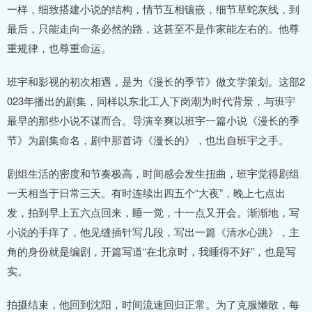
一样，细致搭建小说的结构，情节互相镶嵌，细节草蛇灰线，到
最后，只能走向一条必然的路，这甚至不是作家能左右的。他尊
重规律，也尊重命运。
班宇和影视的初次相遇，是为《漫长的季节》做文学策划。这部2
023年播出的剧集，同样以东北工人下岗潮为时代背景，与班宇
最早的那些小说不谋而合。导演辛爽以班宇一篇小说《漫长的季
节》为剧集命名，剧中那首诗《漫长的》，也出自班宇之手。
剧组生活的密度和节奏极高，时间感会发生扭曲，班宇觉得剧组
一天相当于日常三天。有时连续出四五个“大夜”，晚上七点出
发，拍到早上五六点回来，睡一觉，十一点又开会。渐渐地，写
小说的手痒了，他见缝插针写几段，写出一篇《清水心跳》，主
角的身份就是编剧，开篇写道“在北京时，我睡得不好”，也是写
实。
拍摄结束，他回到沈阳，时间流速回归正常。为了克服懒散，每