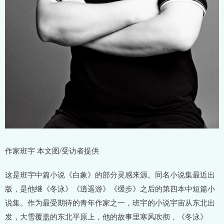
作家班宇 本文图/受访者提供
这是班宇中篇小说《白象》的部分灵感来源。同名小说集最近出
版，是他继《冬泳》《逍遥游》《缓步》之后的第四本中短篇小
说集。作为最受期待的青年作家之一，班宇的小说宇宙从东北出
发，大雪覆盖的东北平原上，他的故事里寒风吹彻，《冬泳》