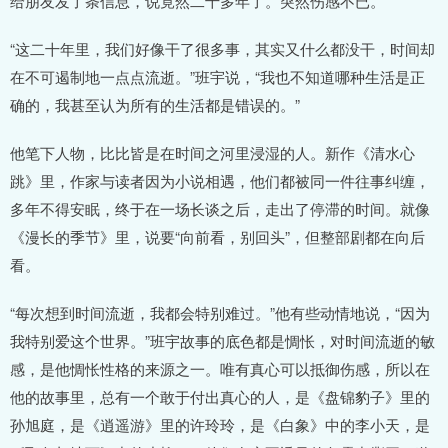
给朋友发了条信息，说竟然二十多年了。突然伤感不已。
“这二十年里，我们好像干了很多事，其实又什么都没干，时间却
在不可遏制地一点点流逝。”班宇说，“我也不知道哪种生活是正
确的，我甚至认为所有的生活都是错误的。”
他笔下人物，比比皆是在时间之河里浸湿的人。新作《清水心
跳》里，作家与读者因为小说相遇，他们都被同一件往事纠缠，
多年不得安眠，终于在一场长谈之后，走出了停滞的时间。就像
《漫长的季节》里，说要“向前看，别回头”，但整部剧都在向后
看。
“每次想到时间流逝，我都会特别难过。”他有些动情地说，“因为
我特别爱这个世界。”班宇故事的底色都是惆怅，对时间流逝的敏
感，是他惆怅性格的来源之一。唯有真心可以抵御伤感，所以在
他的故事里，总有一个敢于付出真心的人，是《盘锦豹子》里的
孙旭庭，是《逍遥游》里的许玲玲，是《白象》中的李小天，是