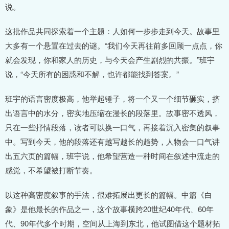
说。
这批作品共同探索着一个主题：人如何一步步走到今天。故事里
大多有一个悬置在过去的谜。“我们今天再往前多回顾一点点，你
就会发现，你和家人的历史，与今天会产生剧烈的共振。”班宇
说，“今天所有的困惑和不解，也许都能找到答案。”
班宇的语言密度极高，他举起锤子，将一个又一个细节砸实，挤
出语言中的水分，密实地压缩在漫长的段落里。故事密不透风，
只在一些抒情段落，读者可以换一口气，再接着沉入密集的叙事
中。写到今天，他的段落还有越写越长的趋势，人物会一口气讲
出五六页的篇幅，班宇说，他希望营造一种时间在叙述中流走的
感觉，不希望被打断节奏。
以这种高密度叙事的手法，很难拓展出更长的篇幅。中篇《白
象》是他最长的作品之一，这个故事横跨20世纪40年代、60年
代、90年代多个时期，空间从上海到东北，他试图借这个题材拓