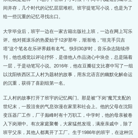
间并存，几个时代的记忆层层堆积。班宇提笔写小说，也是为了
给一些沉重的记忆寻找出口。
大学毕业后，班宇一边在一家古籍出版社上班，一边在网上写乐
评。他对摇滚乐的热爱始于12岁那年，渐渐地，“坦克手贝吉
塔”这个笔名在乐评界颇有名气。快到30岁时，音乐杂志陆续停
刊，他也感觉以评论抒怀，是借他人作品浇心中块垒，总是隔着
一层，于是动笔写小说。2016年，他在豆瓣征文比赛中写了一组
以沈阳铁西区工人村为题材的故事，用东北语言的幽默化解命运
的沉重，获得了喜剧组第一名。
工人村的故事打开了班宇的记忆阀门。那是被“下岗”魔咒支配的
世纪末，一股沮丧的气息弥漫在家里和社会上。他的父母在沈阳
变压器厂工作，厂子巅峰时有十万职工，中学时，他的母亲被卷
入下岗潮中。有次家庭聚餐，大家猛然发现，满座亲戚中，除了
班宇父亲，其他人都离开了工厂。生于1986年的班宇，在这种沉