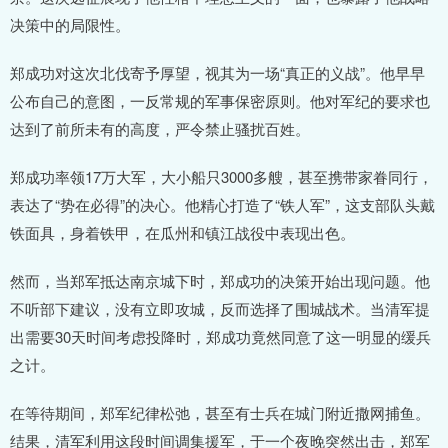
决策中的局限性。
郑成功对这次北伐寄予厚望，视其为一场“真正的义战”。他早早
公布自己的意图，一反常规的军事保密原则。他对军纪的要求也
达到了前所未有的高度，严令禁止骚扰百姓。
郑成功率领17万大军，大小船只3000多艘，甚至携带家眷同行，
表达了“势在必得”的决心。他精心打造了“铁人军”，这支部队头戴
铁面具，身着铁甲，在瓜州和镇江战役中表现出色。
然而，当郑军抵达南京城下时，郑成功的决策开始出现问题。他
不听部下建议，没有立即攻城，反而选择了围城战术。当清军提
出需要30天时间考虑投降时，郑成功竟然同意了这一明显的缓兵
之计。
在等待期间，郑军纪律松弛，甚至有士兵在城门附近撒网捕鱼。
结果，清军利用这段时间调集援军，于一个夜晚突然出击，郑军