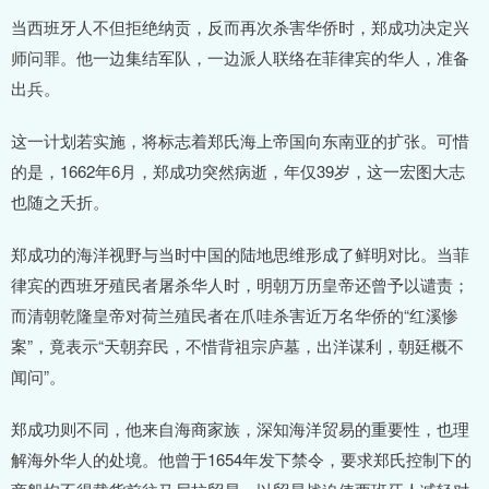
当西班牙人不但拒绝纳贡，反而再次杀害华侨时，郑成功决定兴
师问罪。他一边集结军队，一边派人联络在菲律宾的华人，准备
出兵。
这一计划若实施，将标志着郑氏海上帝国向东南亚的扩张。可惜
的是，1662年6月，郑成功突然病逝，年仅39岁，这一宏图大志
也随之夭折。
郑成功的海洋视野与当时中国的陆地思维形成了鲜明对比。当菲
律宾的西班牙殖民者屠杀华人时，明朝万历皇帝还曾予以谴责；
而清朝乾隆皇帝对荷兰殖民者在爪哇杀害近万名华侨的“红溪惨
案”，竟表示“天朝弃民，不惜背祖宗庐墓，出洋谋利，朝廷概不
闻问”。
郑成功则不同，他来自海商家族，深知海洋贸易的重要性，也理
解海外华人的处境。他曾于1654年发下禁令，要求郑氏控制下的