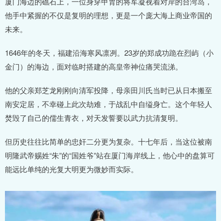
厦门海边的礁石上，一位身穿甲胄的将军凝视着对岸的台湾岛，
他手中紧握的不仅是复明的理想，更是一个庞大海上商业帝国的
未来。
1646年的冬天，福建沿海寒风凛冽。23岁的郑成功跪在烈屿（小
金门）的海边，面对临时搭建的高皇帝神位痛哭流涕。
他的父亲郑芝龙刚刚向清军投降，母亲田川氏当时已从日本搬至
南安定居，不幸碰上此次劫难，于战乱中自缢身亡。这个年轻人
焚毁了自己的儒生青衣，对天发誓要以武力抗清复明。
但历史往往比简单的忠奸二分更为复杂。十七年后，当这位被南
明隆武帝赐姓“朱”的“国姓爷”站在厦门海岸线上，他心中的盘算可
能远比单纯的光复大明更为微妙而实际。