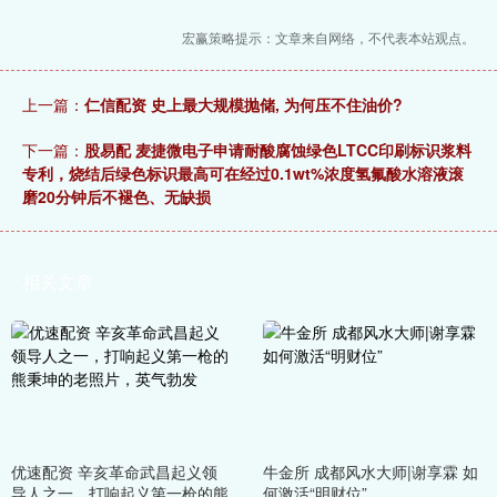
宏赢策略提示：文章来自网络，不代表本站观点。
上一篇：
仁信配资 史上最大规模抛储, 为何压不住油价?
下一篇：
股易配 麦捷微电子申请耐酸腐蚀绿色LTCC印刷标识浆料
专利，烧结后绿色标识最高可在经过0.1wt%浓度氢氟酸水溶液滚
磨20分钟后不褪色、无缺损
相关文章
优速配资 辛亥革命武昌起义领
牛金所 成都风水大师|谢享霖 如
导人之一，打响起义第一枪的熊
何激活“明财位”