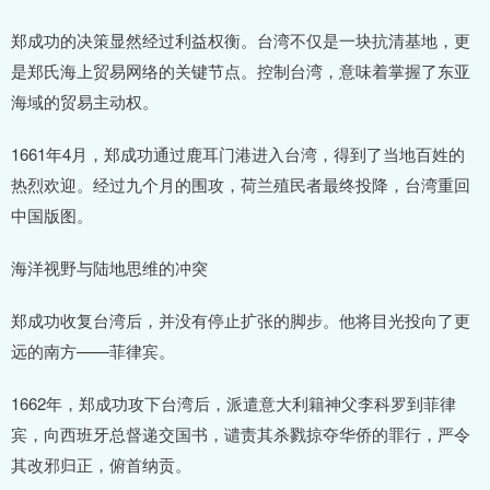
郑成功的决策显然经过利益权衡。台湾不仅是一块抗清基地，更
是郑氏海上贸易网络的关键节点。控制台湾，意味着掌握了东亚
海域的贸易主动权。
1661年4月，郑成功通过鹿耳门港进入台湾，得到了当地百姓的
热烈欢迎。经过九个月的围攻，荷兰殖民者最终投降，台湾重回
中国版图。
海洋视野与陆地思维的冲突
郑成功收复台湾后，并没有停止扩张的脚步。他将目光投向了更
远的南方——菲律宾。
1662年，郑成功攻下台湾后，派遣意大利籍神父李科罗到菲律
宾，向西班牙总督递交国书，谴责其杀戮掠夺华侨的罪行，严令
其改邪归正，俯首纳贡。