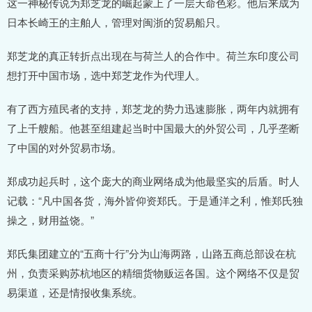
这一神秘传说为郑芝龙的崛起蒙上了一层天命色彩。他后来成为
日本长崎王的主舶人，管理对闽浙的贸易船只。
郑芝龙的真正转折点出现在与荷兰人的合作中。荷兰东印度公司
想打开中国市场，选中郑芝龙作为代理人。
有了西方殖民者的支持，郑芝龙的势力迅速膨胀，两年内就拥有
了上千艘船。他甚至组建起当时中国最大的外贸公司，几乎垄断
了中国的对外贸易市场。
郑成功起兵时，这个庞大的商业网络成为他最坚实的后盾。时人
记载：“凡中国各货，海外皆仰资郑氏。于是通洋之利，惟郑氏独
操之，财用益饶。”
郑氏集团建立的“五商十行”分为山海两路，山路五商总部设在杭
州，负责采购苏杭地区的精细货物贩运各国。这个网络不仅是贸
易渠道，还是情报收集系统。