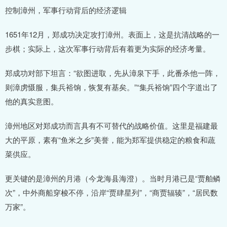
控制漳州，军事行动背后的经济逻辑
1651年12月，郑成功决定攻打漳州。表面上，这是抗清战略的一
步棋；实际上，这次军事行动背后有着更为实际的经济考量。
郑成功对部下坦言：“欲图进取，先从漳泉下手，此番杀他一阵，
则漳虏慑服，集兵裕饷，恢复有基矣。”“集兵裕饷”四个字道出了
他的真实意图。
漳州地区对郑成功而言具有不可替代的战略价值。这里是福建最
大的平原，素有“鱼米之乡”美誉，能为郑军提供稳定的粮食和蔬
菜供应。
更关键的是漳州的月港（今龙海县海澄）。当时月港已是“贾舶鳞
次”，中外商船穿梭不停，沿岸“贾肆星列”，“商贾辐辏”，“居民数
万家”。