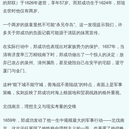
的郑联）于1626年逝世，享年57岁。而郑成功生于1624年，郑琏
去世时他仅有两岁。
一个两岁的孩童显然不可能“杀兄夺岛”。这一发现提示我们，许
多关于郑成功的负面记载可能源于清廷的抹黑宣传。
在实际行动中，郑成功也表现出对家族势力的保护。1657年，当
清将济度率三万精锐南下时，郑成功做出了一个惊人的决定：放
弃已攻占的泉州、漳州属邑，甚至烧毁自己在安平的宅邸，退守
厦门与金门。
这种“能下城不能守城，善海战不善陆战”的特点，表面上是军事
策略，实则反映了郑成功对海上根据地和贸易线路的格外重视。
北伐南京，理想主义与现实考量的交锋
1659年，郑成功发动了他一生中规模最大的军事行动——北伐南
京。这次远征展现了他性格中理想主义的一面，也暴露了他战略