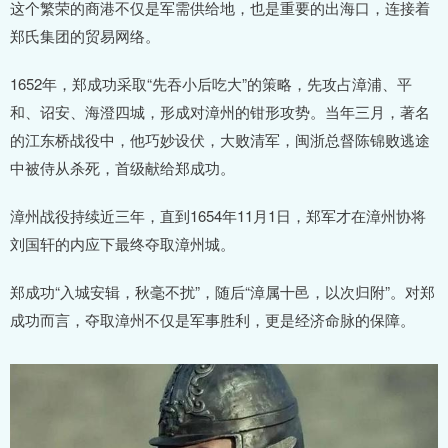
这个繁荣的商港不仅是军需供给地，也是重要的出海口，连接着
郑氏集团的贸易网络。
1652年，郑成功采取“先吞小后吃大”的策略，先攻占漳浦、平
和、诏安、海澄四城，形成对漳州的钳形攻势。当年三月，著名
的江东桥战役中，他巧妙设伏，大败清军，闽浙总督陈锦败逃途
中被侍从杀死，首级献给郑成功。
漳州战役持续近三年，直到1654年11月1日，郑军才在漳州协将
刘国轩的内应下最终夺取漳州城。
郑成功“入城安辑，秋毫不扰”，随后“漳属十邑，以次归附”。对郑
成功而言，夺取漳州不仅是军事胜利，更是经济命脉的保障。