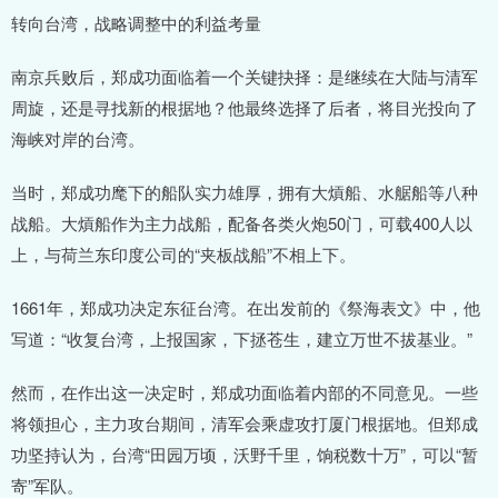
转向台湾，战略调整中的利益考量
南京兵败后，郑成功面临着一个关键抉择：是继续在大陆与清军
周旋，还是寻找新的根据地？他最终选择了后者，将目光投向了
海峡对岸的台湾。
当时，郑成功麾下的船队实力雄厚，拥有大熕船、水艍船等八种
战船。大熕船作为主力战船，配备各类火炮50门，可载400人以
上，与荷兰东印度公司的“夹板战船”不相上下。
1661年，郑成功决定东征台湾。在出发前的《祭海表文》中，他
写道：“收复台湾，上报国家，下拯苍生，建立万世不拔基业。”
然而，在作出这一决定时，郑成功面临着内部的不同意见。一些
将领担心，主力攻台期间，清军会乘虚攻打厦门根据地。但郑成
功坚持认为，台湾“田园万顷，沃野千里，饷税数十万”，可以“暂
寄”军队。