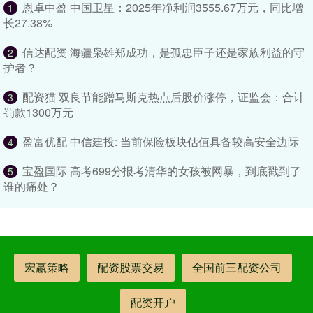
恩卓中盈 中国卫星：2025年净利润3555.67万元，同比增
1
长27.38%
信达配资 海疆枭雄郑成功，是孤忠臣子还是家族利益的守
2
护者？
配资猫 双良节能蹭马斯克热点后股价涨停，证监会：合计
3
罚款1300万元
盈富优配 中信建投: 当前保险板块估值具备较高安全边际
4
宝盈国际 高考699分报考清华的女孩被网暴，到底戳到了
5
谁的痛处？
宏赢策略
配资股票交易
全国前三配资公司
配资开户