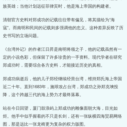
族英雄；当他计划远征菲律宾时，他是海上帝国的构建者。
清朝官方史料对郑成功的记载往往带有偏见，将其描绘为“海
寇”。而南明和民间的记载则多强调他的忠义。这种差异反映了历
史书写的立场问题。
《台湾外记》的作者江日昇是南明将领之子，他的记载虽然有一
定的小说色彩，但保留了许多珍贵的一手资料。现代学者在研究
郑成功时，需要综合各方史料，才能接近历史的真相。
郑成功病逝后，他的儿子郑经继续经营台湾，维持郑氏海上帝国
近二十年。直到1683年，施琅攻占台湾，郑成功之孙郑克塽投
降，这个跨越三代的海上势力才最终落幕。
站在今日回望，厦门鼓浪屿上郑成功的雕像面朝大海，目光如
炬。他手中似乎握着的不只是长剑，还有一张纵横四海贸易网络
图，那是远比一张龙椅更为复杂的权力版图。