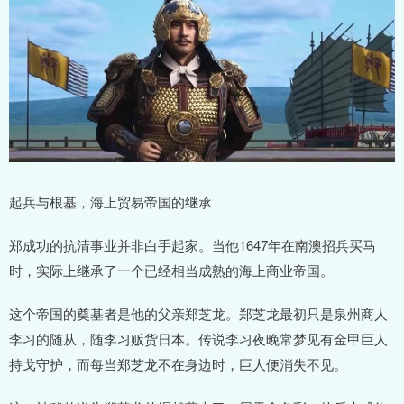
起兵与根基，海上贸易帝国的继承
郑成功的抗清事业并非白手起家。当他1647年在南澳招兵买马
时，实际上继承了一个已经相当成熟的海上商业帝国。
这个帝国的奠基者是他的父亲郑芝龙。郑芝龙最初只是泉州商人
李习的随从，随李习贩货日本。传说李习夜晚常梦见有金甲巨人
持戈守护，而每当郑芝龙不在身边时，巨人便消失不见。