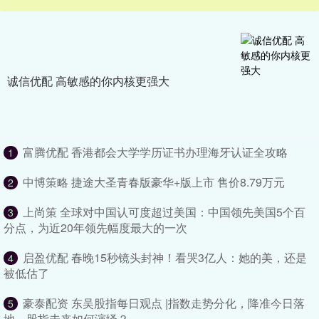
诚信优配 高敏感的你内核更强大
富腾优配 香港都会大学学历证书办理海牙认证全攻略
1
中博策略 捷途大圣青春版豪华+版上市 售价8.79万元
2
上尚策 全球对中国认可度超过美国：中国领先美国5个百
3
分点，为近20年领先幅度最大的一次
启盈优配 春晚15秒镜头封神！看哭3亿人：她的美，还是
4
被低估了
豪泰配资 东吴股指每日观点 |指数走势分化，降准今日落
5
地，股指未来如何演绎？