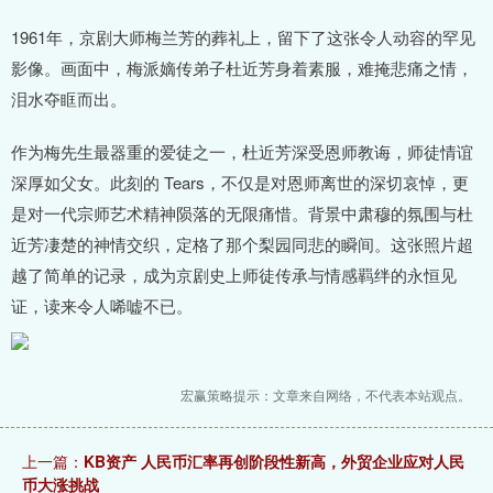
1961年，京剧大师梅兰芳的葬礼上，留下了这张令人动容的罕见
影像。画面中，梅派嫡传弟子杜近芳身着素服，难掩悲痛之情，
泪水夺眶而出。
作为梅先生最器重的爱徒之一，杜近芳深受恩师教诲，师徒情谊
深厚如父女。此刻的 Tears，不仅是对恩师离世的深切哀悼，更
是对一代宗师艺术精神陨落的无限痛惜。背景中肃穆的氛围与杜
近芳凄楚的神情交织，定格了那个梨园同悲的瞬间。这张照片超
越了简单的记录，成为京剧史上师徒传承与情感羁绊的永恒见
证，读来令人唏嘘不已。
宏赢策略提示：文章来自网络，不代表本站观点。
上一篇：
KB资产 人民币汇率再创阶段性新高，外贸企业应对人民
币大涨挑战