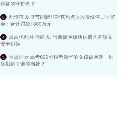
利益的守护者？
配资猫 双良节能蹭马斯克热点后股价涨停，证监
3
会：合计罚款1300万元
盈富优配 中信建投: 当前保险板块估值具备较高
4
安全边际
宝盈国际 高考699分报考清华的女孩被网暴，到
5
底戳到了谁的痛处？