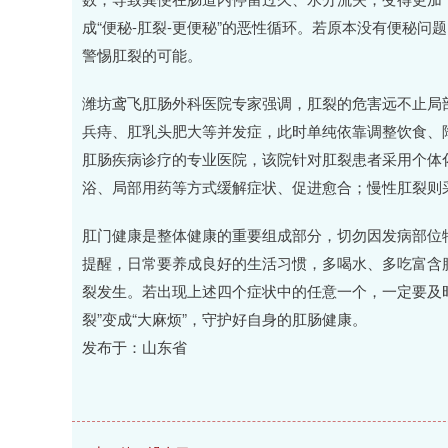
成“便秘-肛裂-更便秘”的恶性循环。若原本没有便秘
警惕肛裂的可能。
潍坊鸢飞肛肠外科医院专家强调，肛裂的危害远不止局
兵痔、肛乳头肥大等并发症，此时单纯依靠调整饮食、
肛肠疾病诊疗的专业医院，该院针对肛裂患者采用个体
浴、局部用药等方式缓解症状、促进愈合；慢性肛裂则
肛门健康是整体健康的重要组成部分，切勿因发病部位
提醒，日常要养成良好的生活习惯，多喝水、多吃富含
裂发生。若出现上述四个症状中的任意一个，一定要及
裂”变成“大麻烦”，守护好自身的肛肠健康。
发布于：山东省