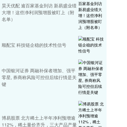
昊天优配 逾百家基金到访 新易盛业绩
大增！这些净利润预增股被盯上（附
名单）
顺配宝 科技链企稳的技术性信号
中国银河证券 两融补保者增加、强平
零星, 券商称风险可控但后续行情是关
键
博易股票 北方稀土上半年净利预增逾
112%，稀土量价齐升，三大产品产量