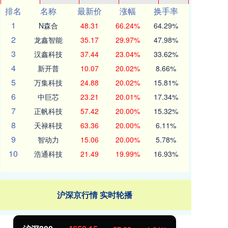
排名
名称
最新价
涨幅
换手率
1
N森合
48.31
66.24%
64.29%
2
龙鑫智能
35.17
29.97%
47.98%
3
汉鑫科技
37.44
23.04%
33.62%
4
新开普
10.07
20.02%
8.66%
5
万集科技
24.88
20.02%
15.81%
6
中巨芯
23.21
20.01%
17.34%
7
正帆科技
57.42
20.00%
15.32%
8
天禄科技
63.36
20.00%
6.11%
9
智动力
15.06
20.00%
5.78%
10
浩通科技
21.49
19.99%
16.93%
沪深京行情 实时轮播