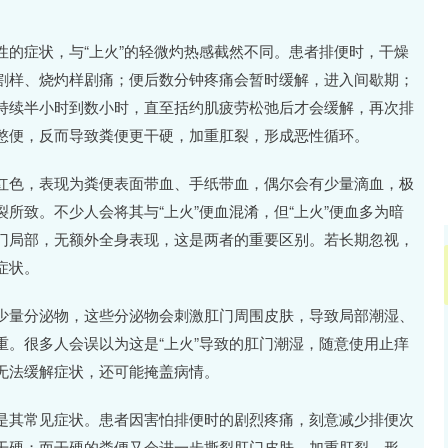
沪深300
4658.15
49
1.86%
57.22
1.24
的症状，与“上火”的轻微灼热感截然不同。患者排便时，干燥
割样、烧灼样剧痛；便后数分钟疼痛会暂时缓解，进入间歇期；
持续半小时到数小时，直至括约肌疲劳松弛后才会缓解，再次排
憋便，反而导致粪便更干硬，加重肛裂，形成恶性循环。
红色，表现为粪便表面带血、手纸带血，偶尔会有少量滴血，极
所致。不少人会将其与“上火”便血混淆，但“上火”便血多为暗
门局部，无额外全身表现，这是两者的重要区别。若长期忽视，
症状。
少量分泌物，这些分泌物会刺激肛门周围皮肤，导致局部潮湿、
。很多人会误以为这是“上火”导致的肛门潮湿，随意使用止痒
无法缓解症状，还可能掩盖病情。
是其常见症状。患者因害怕排便时的剧烈疼痛，刻意减少排便次
干硬；而干硬的粪便又会进一步撕裂肛门皮肤，加重肛裂，形