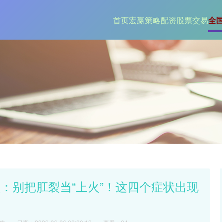
首页
宏赢策略
配资股票交易
全
：别把肛裂当“上火”！这四个症状出现