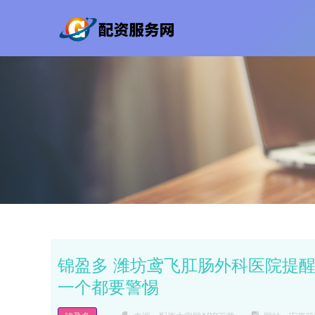
锦盈多 潍坊鸢飞肛肠外科医院提醒
一个都要警惕