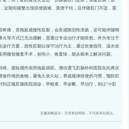
问题，近期却频繁出现排便困难、粪便干结，且伴随肛门不适，需
部疼痛，若拖延成慢性肛裂，会形成陈旧性溃疡，还可能伴随哨
降火等方式已无法缓解，需通过专业治疗才能痊愈。作为专注于
化诊疗方案，急性肛裂以保守治疗为主，通过饮食指导、温水坐
采用微创修复手术，创伤小、恢复快，能从根本上解决问题。
特殊、羞耻感作祟而拖延就医。潍坊鸢飞肛肠外科医院在此再次
膳食纤维的食物，避免久坐久站，养成规律排便的习惯，预防肛
时到正规肛肠医院就诊，早检查、早诊断、早治疗，别让“小肛
宏赢策略提示：文章来自网络，不代表本站观点。