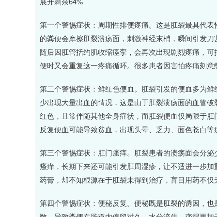
3
深证成指
14144.20
56.15
展开剩余64%
1.47%
258.
第一个警惕症状：周期性排便疼痛。这是肛裂最具代表性
的粪便会摩擦肛裂溃疡面，刺激神经末梢，瞬间引发刀
随后因肛管括约肌收缩痉挛，会再次出现剧烈疼痛，可
便时又会重复这一疼痛循环。很多患者因害怕疼痛刻意
第二个警惕症状：鲜红色便血。肛裂引发的便血多为鲜
少出现大量出血的情况，这是由于肛裂溃疡面的血管破裂
红色，且常伴随其他全身症状，而肛裂便血仅局限于肛
反复便血可能导致贫血，出现头晕、乏力、面色苍白等
第三个警惕症状：肛门瘙痒。肛裂患者的溃疡面会分泌
瘙痒，长期下来还可能引发肛周湿疹，让不适进一步加重
药膏，却不知根源在于肛裂未得到治疗，盲目用药不仅
第四个警惕症状：便秘反复。便秘既是肛裂的诱因，也
数，导致粪便在肠道内停留过久、水分流失，变得更加