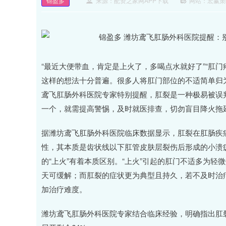
锦盈多
来源：配资之家网APP下载
网站：宏赢策
“最近大便带血，肯定是上火了，多喝点水就好了”“肛
这样的想法十分普遍。很多人将肛门部位的不适简单归为
鸢飞肛肠外科医院专家特别提醒，肛裂是一种极易被误判
一个，就需提高警惕，及时就医排查，切勿盲目降火拖
据潍坊鸢飞肛肠外科医院临床数据显示，肛裂在肛肠疾病中占
性，其本质是齿状线以下肛管皮肤层裂伤后形成的小溃
的“上火”有着本质区别。“上火”引起的肛门不适多为轻
天可缓解；而肛裂的症状更为典型且持久，若不及时治
加治疗难度。
潍坊鸢飞肛肠外科医院专家结合临床经验，明确指出肛裂