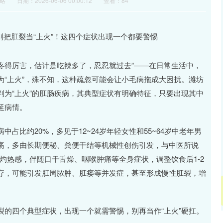
略
日期：2026-06-06 00:00:12
查看：84
门疼得厉害，估计是吃辣多了，忍忍就过去”——在日常生活中，
“上火”，殊不知，这种疏忽可能会让小毛病拖成大困扰。潍坊
为“上火”的肛肠疾病，其典型症状有明确特征，只要出现其中
延病情。
比约20%，多见于12~24岁年轻女性和55~64岁中老年男
疡，多由长期便秘、粪便干结等机械性创伤引发，与中医所说
微灼热感，伴随口干舌燥、咽喉肿痛等全身症状，调整饮食后1-2
疗，可能引发肛周脓肿、肛瘘等并发症，甚至形成慢性肛裂，增
的四个典型症状，出现一个就需警惕，别再当作“上火”硬扛。